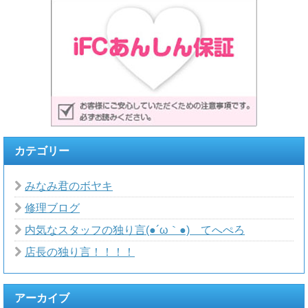
カテゴリー
みなみ君のボヤキ
修理ブログ
内気なスタッフの独り言(●´ω｀●)ゞてへぺろ
店長の独り言！！！！
アーカイブ