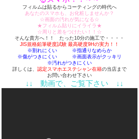
フィルムは貼るからコーティングの時代へ
あなたのスマホも、お化粧しませんか？
☆画面の汚れが気になる☆
★フィルム貼りにイライラ★
☆周りと差をつけたい！！☆
そんな貴方へ！！ たった10分の施工で・・・・
JIS規格鉛筆硬度試験 最高硬度9Hの実力！！
※割れにくい ※指通りなめらか
※傷がつきにくい ※画面表示がクッキリ
※汚れがつきにくい
詳しくは、
認定スマホエステシャン在籍
の当店まで
お問い合わせ下さい
↓↓ 動画で、ご覧下さい ↓↓