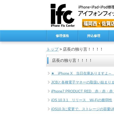
修理価格
持込修理
トップ
> 店長の独り言！！！！
店長の独り言！！！！
★ iPhone X 当日在庫ありますよ～
JCBと各種電子マネーの取扱い始まり
iPhone7 PRODUCT RED 赤・赤・
iOS 10.3.1 リリース Wi-Fiの脆弱性
iOS10.3に変更で、ストレージの容量U