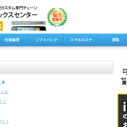
出張修理
ソフトバンク
スマホエステ
買取
 ★
ました
赤！！
P！！