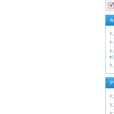
カ
●
ア