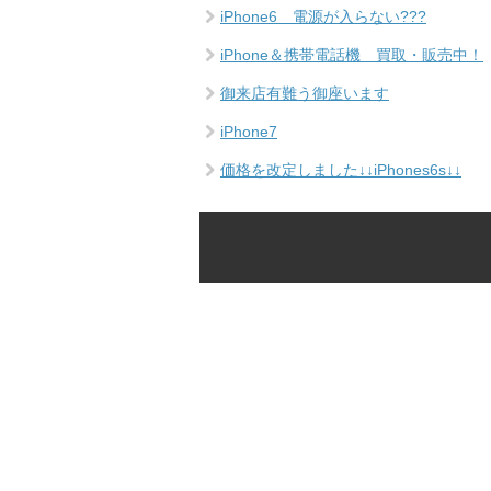
iPhone6 電源が入らない???
iPhone＆携帯電話機 買取・販売中！
御来店有難う御座います
iPhone7
価格を改定しました↓↓iPhones6s↓↓