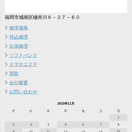
福岡市城南区樋井川６－２７－６０
修理価格
持込修理
出張修理
ソフトバンク
スマホエステ
買取
会社概要
お問い合わせ
2015年11月
月
火
水
木
金
土
日
1
2
3
4
5
6
7
8
9
10
11
12
13
14
15