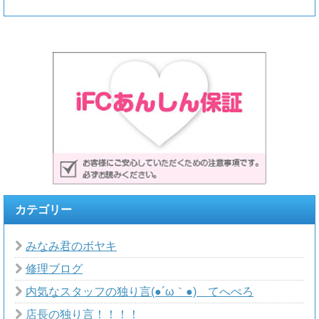
カテゴリー
みなみ君のボヤキ
修理ブログ
内気なスタッフの独り言(●´ω｀●)ゞてへぺろ
店長の独り言！！！！