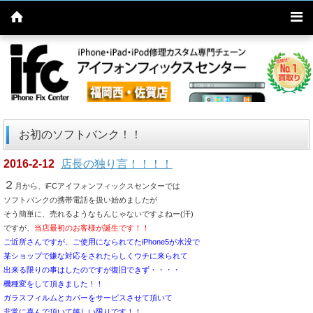
お初のソフトバンク！！
2016-2-12
店長の独り言！！！！
２
月から、iFCアイフォンフィックスセンターでは
ソフトバンクの携帯電話を扱い始めましたが
そう簡単に、売れるようなもんじゃないですよねー(汗)
ですが、
当店最初のお客様が誕生です！！
ご近所さんですが、ご使用になられてたiPhone5が水没で
某ショップで嫌な対応をされたらしくウチに来られて
出来る限りの事はしたのですが復旧できず・・・・
機種変をして頂きました！！
ガラスフィルムとカバーを
サービスさせて頂いて
非常に喜んで頂いて嬉しい限りです！！