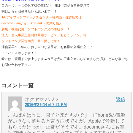
この一つ、一つのお客様の笑顔が、明日へ繋がる事を夢見て
明日からも頑張りたいと思います！！
iFCアイフォンフィックスセンター福岡西・佐賀店では
docomo・auから、SfotBankへの乗り換え！！
新規・機種変更・ソフトバンク光の手続き！！
法人・個人事業主様向け回線サービス『おとくライン』等
ソフトバンク関連商品、目白押しです！！
通信業界２３年の、おしゃべり店長が、お客様の立場に立って
アドバイス致します！！
時には、現場まで参上します←今日は光の工事立会いして来ました(笑)
どんな事でも、
お問い合わせ下さい
コメント一覧
オクヤマ ハジメ
返信
2016年2月14日 7:21 PM
こんばんは昨日、息子と来たものです。iPhone6の電源
がいきなり落ちると言う症状ですが、Appleで診断して
もらったけっか、正常だそうです。docomoさんにも電
話で聞いたところ、バックアップをとって初期化して