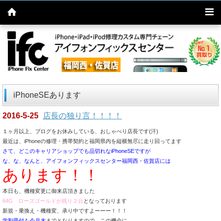
iPhoneSEあります
2016-5-25
店長の独り言！！！！
１ヶ月以上、ブログをお休みしている、おしゃべり店長です(汗)
最近は、iPhoneの修理・携帯契約と福岡県内を縦横無尽に走り回ってます
さて、どこのキャリアショップでも品切れなiPhoneSEですが
な、な、なんと、アイフォンフィックスセンター福岡西・佐賀店には
あります！！
本日も、機種変更に御来店頂きました
64G ローズゴールドが残り２台
となっております
新規・乗換え・機種変、承り中ですよーーー！！！
学割受付も今月末
までとなりますので、この機会に