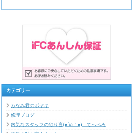
カテゴリー
みなみ君のボヤキ
修理ブログ
内気なスタッフの独り言(●´ω｀●)ゞてへぺろ