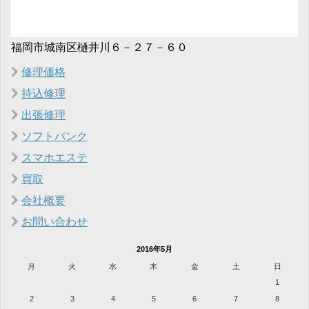
福岡市城南区樋井川６－２７－６０
修理価格
持込修理
出張修理
ソフトバンク
スマホエステ
買取
会社概要
お問い合わせ
2016年5月
月
火
水
木
金
土
日
1
2
3
4
5
6
7
8